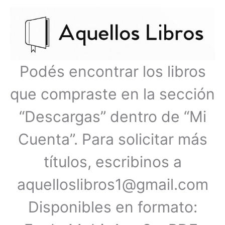
Ir
Menú
al
contenido
principal
Podés encontrar los libros
que compraste en la sección
“Descargas” dentro de “Mi
Cuenta”. Para solicitar más
títulos, escribinos a
aquelloslibros1@gmail.com
Disponibles en formato: