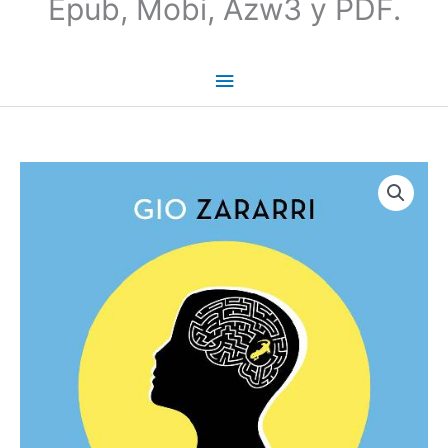
Epub, Mobi, Azw3 y PDF.
El
Fin
De
La
Ansiedad
-
Zararri
Gio
cantidad