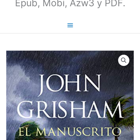
Epub, Mobi, Azw3 y PDF.
El
manuscrito
(Camino
Island
#02)
-
John
Grisham
cantidad