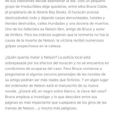
de sus habitantes decide abandonar la isla. Solo un pequeño
grupo de irreductibles elige quedarse, entre ellos Bruce Cable,
el propietario de la librería Bay Books. El huracán avanza
destrozándolo todo y dejando casas derrumbadas, hoteles y
tiendas destruidos, calles inundadas y una docena de muertos.
Uno de los fallecidos es Nelson Kerr, amigo de Bruce y autor
de
thrillers.
Pero los indicios sugieren que la tormenta no fue la
causa de la muerte de Nelson: la víctima recibió numerosos
golpes sospechosos en la cabeza.
¿Quién querría matar a Nelson? La policía local está
sobrepasada por los efectos del huracán y no se encuentra en
condiciones de ocuparse del caso. Pero Bruce comienza a
preguntarse si algunos oscuros personajes de las novelas de
su amigo podrían ser más reales que ficticios. Y en algún lugar
del ordenador de Nelson está el manuscrito de su nueva
novela. ¿Estará allí, en negro sobre blanco, la clave del caso?
Bruce empieza a investigar y lo que descubre entre sus
páginas es más impactante que cualquiera de los giros de las
tramas de Nelson… y mucho más peligroso.