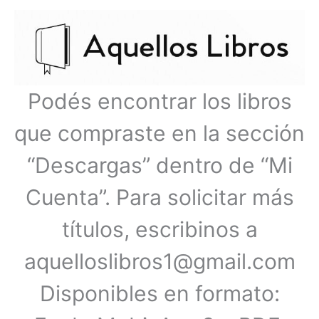
Ir
Menú
al
contenido
principal
Podés encontrar los libros
que compraste en la sección
“Descargas” dentro de “Mi
Cuenta”. Para solicitar más
títulos, escribinos a
aquelloslibros1@gmail.com
Disponibles en formato: