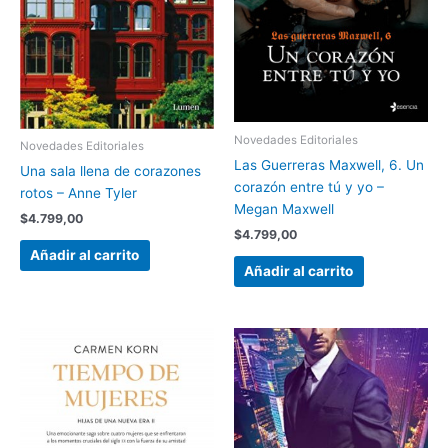
Novedades Editoriales
Novedades Editoriales
Las Guerreras Maxwell, 6. Un
Una sala llena de corazones
corazón entre tú y yo –
rotos – Anne Tyler
Megan Maxwell
$
4.799,00
$
4.799,00
Añadir al carrito
Añadir al carrito