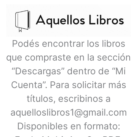
Ir
Menú
al
contenido
principal
Podés encontrar los libros
que compraste en la sección
“Descargas” dentro de “Mi
Cuenta”. Para solicitar más
títulos, escribinos a
aquelloslibros1@gmail.com
Disponibles en formato: