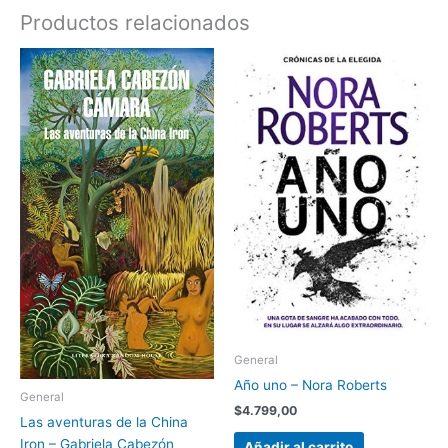
Productos relacionados
General
Año uno – Nora Roberts
General
$
4.799,00
Las aventuras de la China
Iron – Gabriela Cabezón
Añadir al carrito