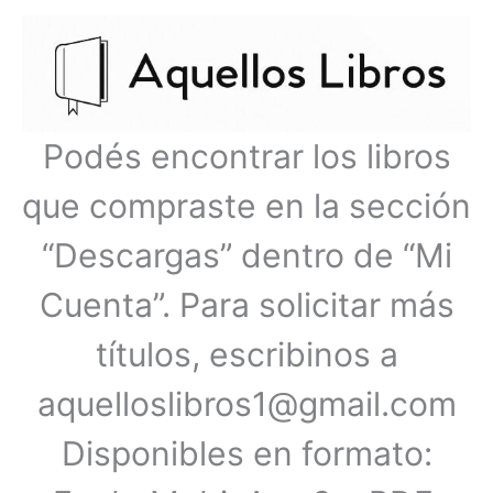
Ir
Menú
al
contenido
principal
Podés encontrar los libros
que compraste en la sección
“Descargas” dentro de “Mi
Cuenta”. Para solicitar más
títulos, escribinos a
aquelloslibros1@gmail.com
Disponibles en formato: