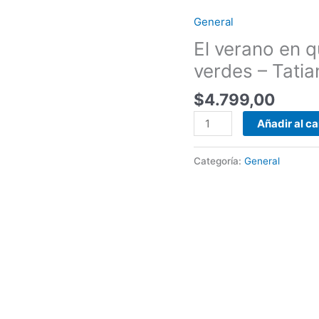
General
El
verano
El verano en q
en
verdes – Tatia
que
mi
$
4.799,00
madre
Añadir al ca
tuvo
los
ojos
Categoría:
General
verdes
-
Tatiana
Tibuleac
cantidad