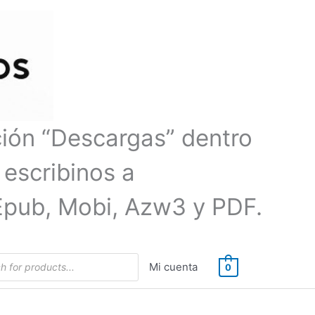
ción “Descargas” dentro
 escribinos a
Epub, Mobi, Azw3 y PDF.
Mi cuenta
0