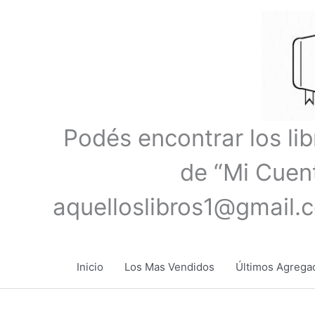
Ir
al
contenido
Podés encontrar los li
de “Mi Cuent
aquelloslibros1@gmail.
Inicio
Los Mas Vendidos
Últimos Agrega