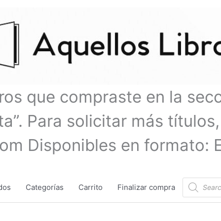
bros que compraste en la sec
a”. Para solicitar más títulos,
com Disponibles en formato: 
Búsqueda
dos
Categorías
Carrito
Finalizar compra
de
productos