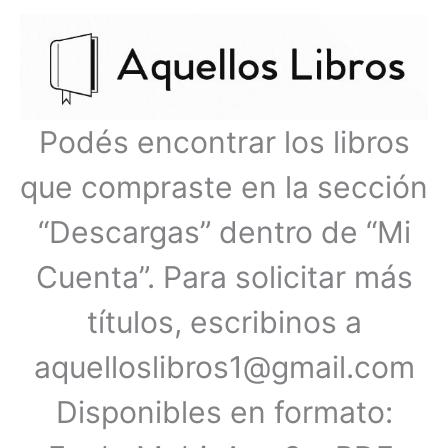
Ir
Menú
al
contenido
principal
Podés encontrar los libros
que compraste en la sección
“Descargas” dentro de “Mi
Cuenta”. Para solicitar más
títulos, escribinos a
aquelloslibros1@gmail.com
Disponibles en formato: