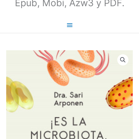
Epub, Mobi, Azw3 y PDF.
¡Es
la
microbiota,
idiota!
-
Sari
Arponen
cantidad