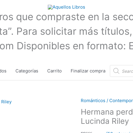
bros que compraste en la sec
a”. Para solicitar más títulos,
com Disponibles en formato: 
Búsqueda
dos
Categorías
Carrito
Finalizar compra
de
productos
Románticos / Contempora
Hermana
perdida
Hermana perdi
(Las
Lucinda Riley
Siete
Hermanas