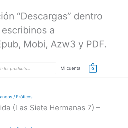
ción “Descargas” dentro
 escribinos a
Epub, Mobi, Azw3 y PDF.
Mi cuenta
0
neos / Eróticos
da (Las Siete Hermanas 7) –