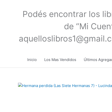
Ir
al
Podés encontrar los li
contenido
de “Mi Cuent
aquelloslibros1@gmail.
Inicio
Los Mas Vendidos
Últimos Agrega