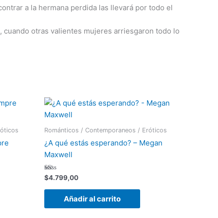
ntrar a la hermana perdida las llevará por todo el
o, cuando otras valientes mujeres arriesgaron todo lo
óticos
Románticos / Contemporaneos / Eróticos
pre
¿A qué estás esperando? – Megan
Maxwell
Valorado
$
4.799,00
con
1.12
de
Añadir al carrito
5