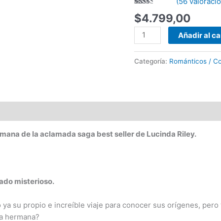
(
56
valoracio
7)
Valorado
35
$
4.799,00
-
con
2.34
Lucinda
de 5
Añadir al ca
Riley
en
base
cantidad
a
Categoría:
Románticos / Co
valoraciones
de
clientes
rmana de la aclamada saga best seller de Lucinda Riley.
ado misterioso.
 ya su propio e increíble viaje para conocer sus orígenes, pero
ma hermana?