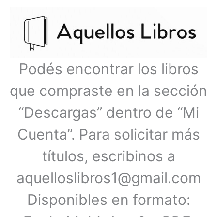
Ir
Menú
al
contenido
principal
Podés encontrar los libros
que compraste en la sección
“Descargas” dentro de “Mi
Cuenta”. Para solicitar más
títulos, escribinos a
aquelloslibros1@gmail.com
Disponibles en formato: