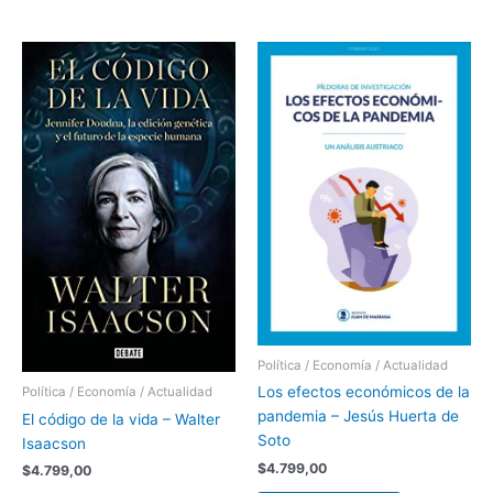
Política / Economía / Actualidad
Los efectos económicos de la
Política / Economía / Actualidad
pandemia – Jesús Huerta de
El código de la vida – Walter
Soto
Isaacson
$
4.799,00
$
4.799,00