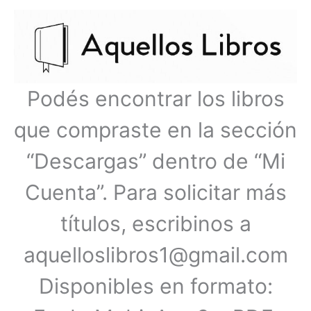
Ir
Menú
al
contenido
principal
Podés encontrar los libros
que compraste en la sección
“Descargas” dentro de “Mi
Cuenta”. Para solicitar más
títulos, escribinos a
aquelloslibros1@gmail.com
Disponibles en formato: