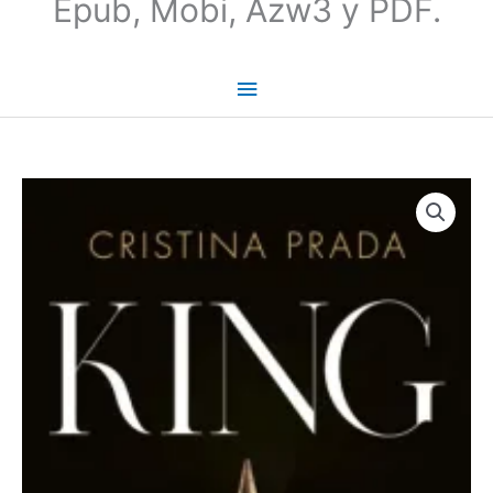
Epub, Mobi, Azw3 y PDF.
King
|
Cristina
Prada
cantidad