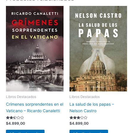
Libros Destacados
Libros Destacados
Crímenes sorprendentes en el
La salud de los papas –
Vaticano – Ricardo Canaletti
Nelson Castro
Valorado
Valorado
$
4.899,00
$
4.899,00
con
con
2.33
3.00
de 5
de 5