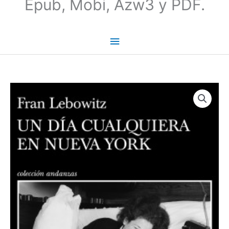
Epub, Mobi, Azw3 y PDF.
Un
día
cualquiera
en
Nueva
York
-
Fran
Lebowitz
cantidad