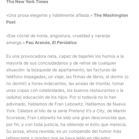
The New York Times
«Una prosa elegante y hábilmente afilada.»
The Washington
Post
«Ese cóctel de ironía, angostura, crueldad y naranja
amarga.»
Pau Arenós,
El Periódico
Es una provocadora nata, capaz de bajarles los humos a la
mayoría de sus conciudadanos y de reírse de cualquier
situación: la búsqueda de apartamento, las facturas de
teléfono impagadas, un viaje, las firmas de libros, el dormir (o
no dormir) a horas indecentes, las ansias de triunfar, tomar
unas copas con celebridades, los buenos restaurantes o la
(adulta) educación de los hijos. Por si todavía no lo han
adivinado, hablamos de Fran Lebowitz. Hablamos de Nueva
York. Célebre al hilo de la serie
Pretend It’s a City
, de Martin
Scorsese, Fran Lebowitz ha sido una gran desconocida que,
por fin, y con toda justicia, ha obtenido el éxito que merecía.
Su prosa, ahora reunida, es un compendio del humor más
refrescante y mordaz que se haya leído en décadas.