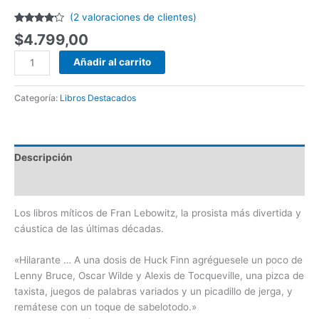
(
2
valoraciones de clientes)
Valorado
2
$
4.799,00
con
4.00
de 5 en
base a
Añadir al carrito
valoraciones
de
clientes
Categoría:
Libros Destacados
Descripción
Valoraciones (2)
Los libros míticos de Fran Lebowitz, la prosista más divertida y
cáustica de las últimas décadas.
«Hilarante … A una dosis de Huck Finn agréguesele un poco de
Lenny Bruce, Oscar Wilde y Alexis de Tocqueville, una pizca de
taxista, juegos de palabras variados y un picadillo de jerga, y
remátese con un toque de sabelotodo.»