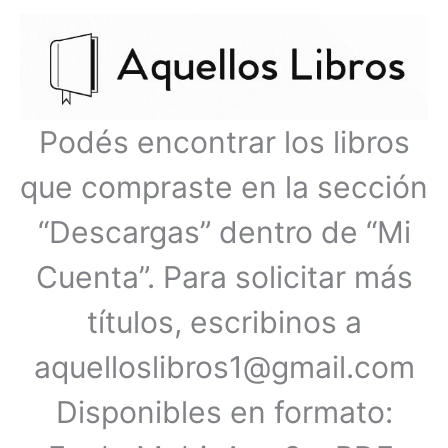
Ir
Menú
al
contenido
principal
Podés encontrar los libros
que compraste en la sección
“Descargas” dentro de “Mi
Cuenta”. Para solicitar más
títulos, escribinos a
aquelloslibros1@gmail.com
Disponibles en formato: