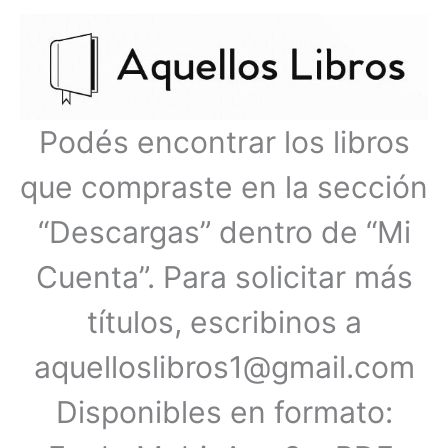
Ir
Menú
al
contenido
principal
Podés encontrar los libros
que compraste en la sección
“Descargas” dentro de “Mi
Cuenta”. Para solicitar más
títulos, escribinos a
aquelloslibros1@gmail.com
Disponibles en formato: