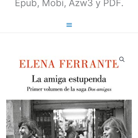
Epub, Mobi, Azw3 y PDF.
La
amiga
estupenda
-
Elena
Ferrante
(Saga
1/4)
cantidad