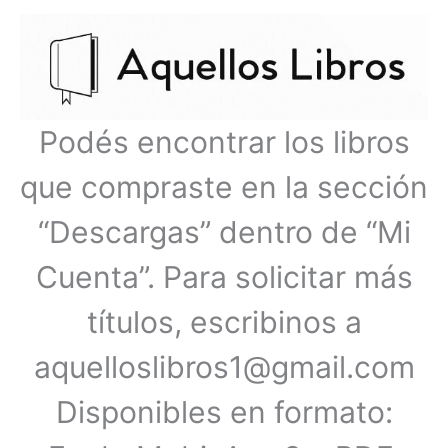
Ir
Menú
al
contenido
principal
Podés encontrar los libros
que compraste en la sección
“Descargas” dentro de “Mi
Cuenta”. Para solicitar más
títulos, escribinos a
aquelloslibros1@gmail.com
Disponibles en formato: