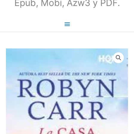
Epub, Mobi, Azw3 y PDF.
La
casa
del
lago
-
Robyn
Carr
cantidad