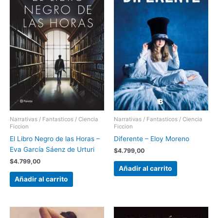
Narrativas / Fantasticos / Ciencia
Narrativas / Fantasticos / Ciencia
Ficcion
Ficcion
El Libro Negro de las Horas –
Diferente – Eloy Moreno
Eva García Sáenz de Urturi
$
4.799,00
$
4.799,00
Añadir al carrito
Añadir al carrito