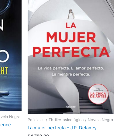
Novela Negra
Policiales / Thriller psicológico / Novela Negra
wrence
La mujer perfecta – J.P. Delaney