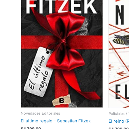
Novedades Editoriales
Policiales /
El último regalo – Sebastian Fitzek
El reino 
$
4.799,00