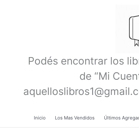
Ir
al
contenido
Podés encontrar los li
de “Mi Cuent
aquelloslibros1@gmail.
Inicio
Los Mas Vendidos
Últimos Agrega