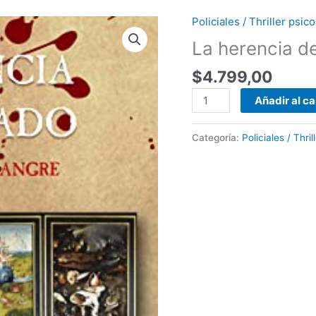
Policiales / Thriller psi
La
herencia
La herencia d
del
$
4.799,00
pecado
-
Añadir al ca
Emiliano
Negre
Categoría:
Policiales / Thri
cantidad