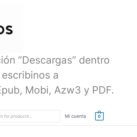
ción “Descargas” dentro
 escribinos a
Epub, Mobi, Azw3 y PDF.
Mi cuenta
0