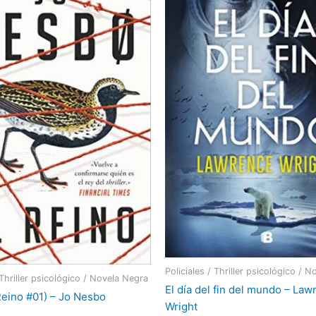
Policiales / Thriller psicológico / 
 Thriller psicológico / Novela Negra
El día del fin del mundo – La
(Reino #01) – Jo Nesbo
Wright