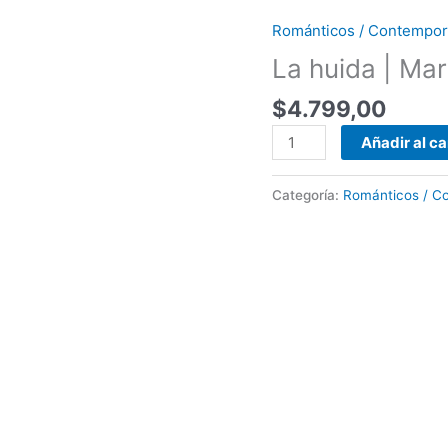
Románticos / Contempora
La
huida
La huida | Ma
|
$
4.799,00
Mary
Balogh
Añadir al ca
cantidad
Categoría:
Románticos / Co