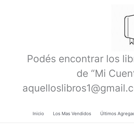
Ir
al
contenido
Podés encontrar los li
de “Mi Cuent
aquelloslibros1@gmail.
Inicio
Los Mas Vendidos
Últimos Agrega