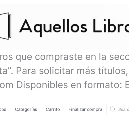
bros que compraste en la sec
a”. Para solicitar más títulos,
com Disponibles en formato: 
Búsqueda
dos
Categorías
Carrito
Finalizar compra
de
productos