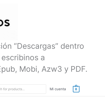
ción “Descargas” dentro
 escribinos a
Epub, Mobi, Azw3 y PDF.
Mi cuenta
0