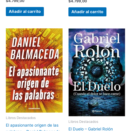
Valorado
$
4.799,00
Valorado
$
4.799,00
con
con
4.00
2.72
de 5
de 5
Añadir al carrito
Añadir al carrito
Libros Destacados
Libros Destacados
El apasionante origen de las
El Duelo – Gabriel Rolón