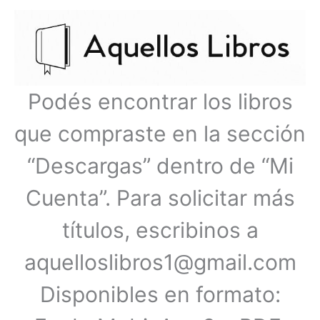
Ir
Menú
al
contenido
principal
Podés encontrar los libros
que compraste en la sección
“Descargas” dentro de “Mi
Cuenta”. Para solicitar más
títulos, escribinos a
aquelloslibros1@gmail.com
Disponibles en formato: