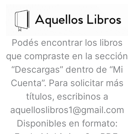
Ir
Menú
al
contenido
principal
Podés encontrar los libros
que compraste en la sección
“Descargas” dentro de “Mi
Cuenta”. Para solicitar más
títulos, escribinos a
aquelloslibros1@gmail.com
Disponibles en formato: