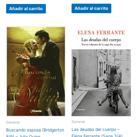
2.00
de 5
Añadir al carrito
Añadir al carrito
General
General
Las deudas del cuerpo –
Buscando esposa (Bridgerton
Elena Ferrante (Saga 3/4)
8/9) – Julia Quinn