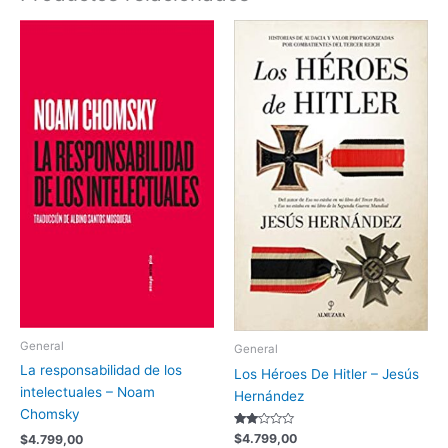
General
General
La responsabilidad de los
Los Héroes De Hitler – Jesús
intelectuales – Noam
Hernández
Chomsky
Valorado
$
4.799,00
$
4.799,00
con