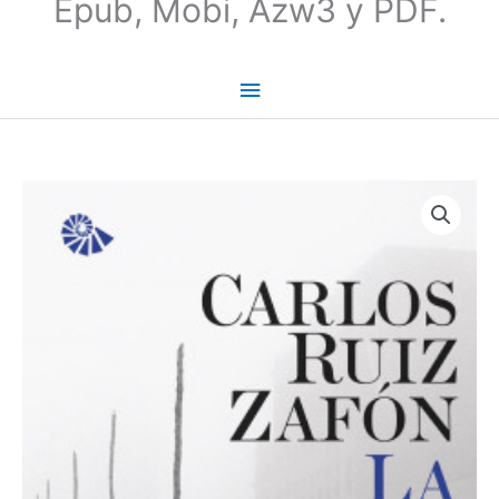
Epub, Mobi, Azw3 y PDF.
La
Sombra
del
Viento
-
Carlos
Ruiz
Zafón
(1/4)
cantidad