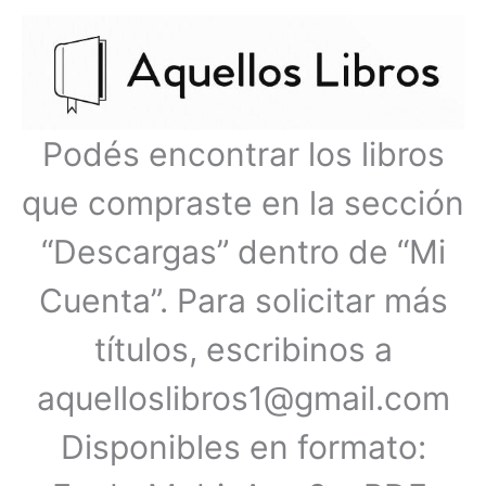
Ir
Menú
al
contenido
principal
Podés encontrar los libros
que compraste en la sección
“Descargas” dentro de “Mi
Cuenta”. Para solicitar más
títulos, escribinos a
aquelloslibros1@gmail.com
Disponibles en formato: