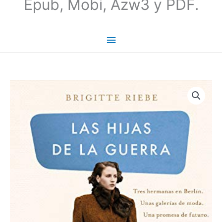
Epub, Mobi, Azw3 y PDF.
Las
hijas
de
la
guerra
-
Brigitte
Riebe
cantidad