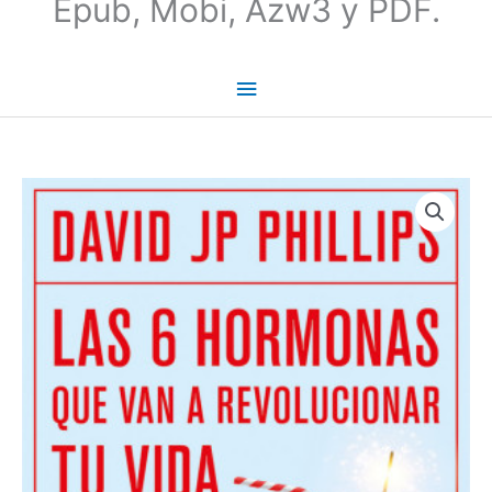
Epub, Mobi, Azw3 y PDF.
Las
seis
hormonas
que
van
a
revolucionar
tu
vida
-
David
J.
P.