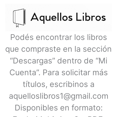
Ir
Menú
al
contenido
principal
Podés encontrar los libros
que compraste en la sección
“Descargas” dentro de “Mi
Cuenta”. Para solicitar más
títulos, escribinos a
aquelloslibros1@gmail.com
Disponibles en formato: