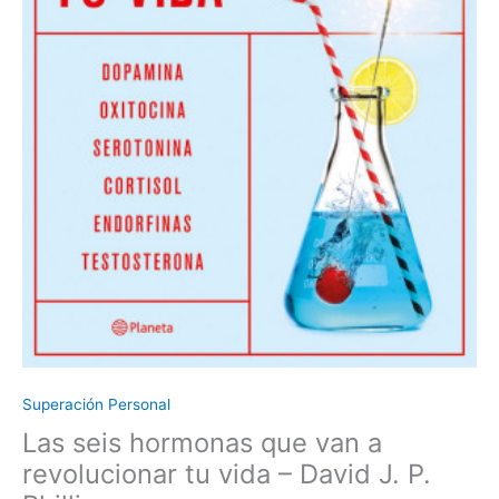
Phillips
cantidad
Superación Personal
Las seis hormonas que van a
revolucionar tu vida – David J. P.