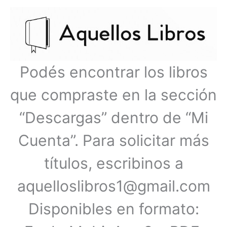
Ir
Menú
al
contenido
principal
Podés encontrar los libros
que compraste en la sección
“Descargas” dentro de “Mi
Cuenta”. Para solicitar más
títulos, escribinos a
aquelloslibros1@gmail.com
Disponibles en formato: