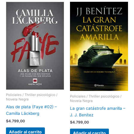
Policiales / Thriller psicológico /
Policiales / Thriller psicológico /
Novela Negra
Novela Negra
Alas de plata (Faye #02) –
La gran catástrofe amarilla –
Camilla Läckberg
J. J. Benítez
$
4.799,00
$
4.799,00
Añadir al carrito
Añadir al carrito