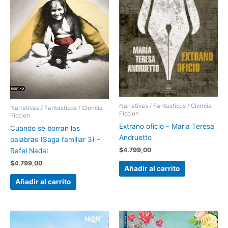
Narrativas / Fantasticos / Ciencia
Narrativas / Fantasticos / Ciencia
Ficcion
Ficcion
Extrano oficio – Maria Teresa
Cuando se borran las
Andruetto
palabras (Saga familiar 3) –
$
4.799,00
Rafel Nadal
$
4.799,00
Añadir al carrito
Añadir al carrito