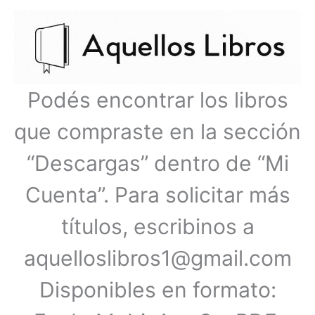
Ir
Menú
al
contenido
principal
Podés encontrar los libros
que compraste en la sección
“Descargas” dentro de “Mi
Cuenta”. Para solicitar más
títulos, escribinos a
aquelloslibros1@gmail.com
Disponibles en formato: