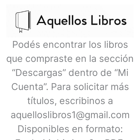
Ir
Menú
al
contenido
principal
Podés encontrar los libros
que compraste en la sección
“Descargas” dentro de “Mi
Cuenta”. Para solicitar más
títulos, escribinos a
aquelloslibros1@gmail.com
Disponibles en formato: