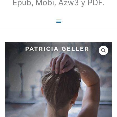
Epub, Mobi, Azw3 y PDF.
Miénteme
esta
noche
-
Patricia
Geller
cantidad