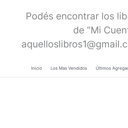
Ir
al
Podés encontrar los li
contenido
de “Mi Cuent
aquelloslibros1@gmail.
Inicio
Los Mas Vendidos
Últimos Agrega