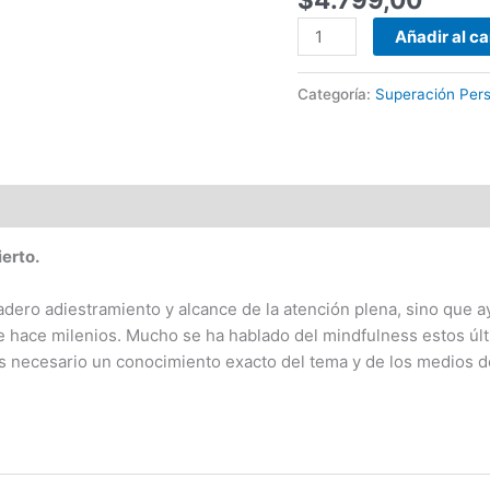
mente
Añadir al ca
-
Ramiro
Calle
Categoría:
Superación Pers
cantidad
erto.
adero adiestramiento y alcance de la atención plena, sino que 
hace milenios. Mucho se ha hablado del mindfulness estos últi
 es necesario un conocimiento exacto del tema y de los medios d