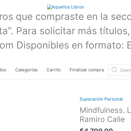
bros que compraste en la sec
a”. Para solicitar más títulos,
com Disponibles en formato: 
Búsqueda
dos
Categorías
Carrito
Finalizar compra
de
productos
Superación Personal
Mindfulness.
La
Mindfulness. 
lámpara
Ramiro Calle
de
la
$
4.799,00