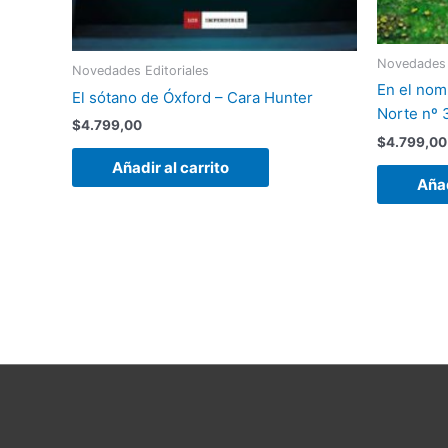
Novedades 
Novedades Editoriales
En el nom
El sótano de Óxford – Cara Hunter
Norte nº 
$
4.799,00
$
4.799,00
Añadir al carrito
Añad