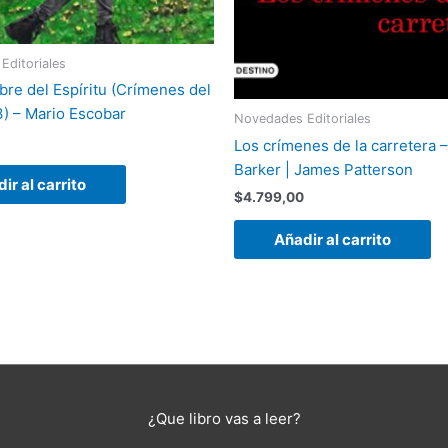
Editoriales
bre del Espíritu (Crímenes del
3) – Mario Escobar
Novedades Editoriales
Los crímenes de la carretera –
Barker | James Patterson
ir al carrito
$
4.799,00
Añadir al carrito
¿Que libro vas a leer?