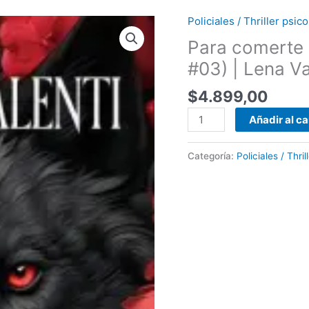
Policiales / Thriller psi
Para
comerte
Para comerte 
mejor
#03) | Lena Va
(Las
sombras
$
4.899,00
del
Añadir al ca
Alpha
#03)
|
Categoría:
Policiales / Thri
Lena
Valenti
cantidad