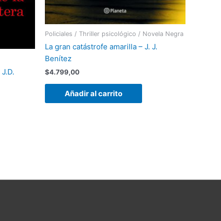
Policiales / Thriller psicológico / Novela Negra
La gran catástrofe amarilla – J. J.
Benítez
 J.D.
$
4.799,00
Añadir al carrito