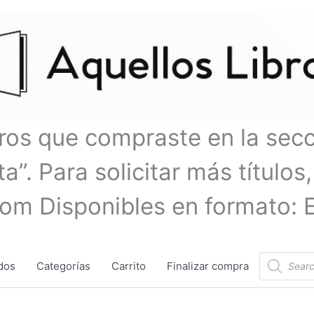
bros que compraste en la sec
a”. Para solicitar más títulos,
com Disponibles en formato: 
Búsqueda
dos
Categorías
Carrito
Finalizar compra
de
productos