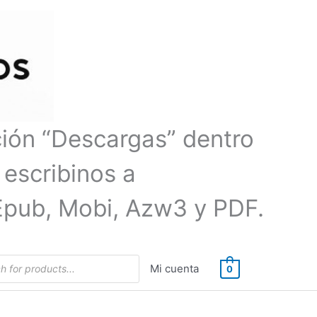
ción “Descargas” dentro
 escribinos a
Epub, Mobi, Azw3 y PDF.
Mi cuenta
0