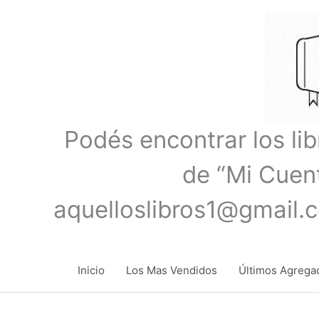
Ir
al
contenido
Podés encontrar los li
de “Mi Cuent
aquelloslibros1@gmail.
Inicio
Los Mas Vendidos
Últimos Agrega