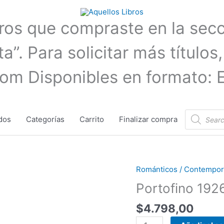
bros que compraste en la sec
a”. Para solicitar más títulos,
com Disponibles en formato: 
Búsqueda
dos
Categorías
Carrito
Finalizar compra
de
productos
Románticos / Contempora
Portofino
1926
Portofino 1926
-
$
4.798,00
J.
P.