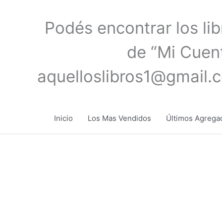
Ir
al
Podés encontrar los li
contenido
de “Mi Cuent
aquelloslibros1@gmail.
Inicio
Los Mas Vendidos
Últimos Agrega