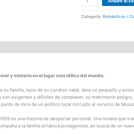
Añadir al ca
O'Connell
cantidad
Categoría:
Románticos / Co
mor y misterio en el lugar más idílico del mundo.
su familia, lejos de su Londres natal, abre un pequeño y exclu
on exigentes y difíciles de complacer, su matrimonio peligra, s
punto de mira de un político local corrupto al servicio de Musso
 1926
es una historia de despertar personal. Una novela que tran
na acompaña a la familia británica protagonista, en busca de un