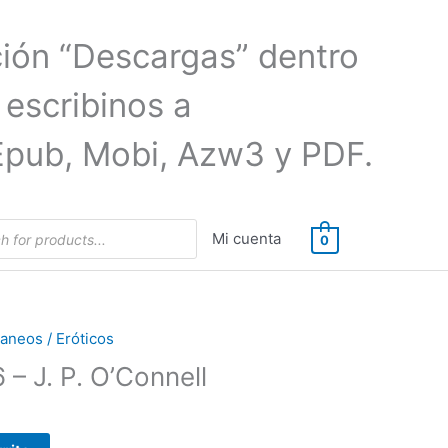
ción “Descargas” dentro
 escribinos a
Epub, Mobi, Azw3 y PDF.
Mi cuenta
0
neos / Eróticos
 – J. P. O’Connell