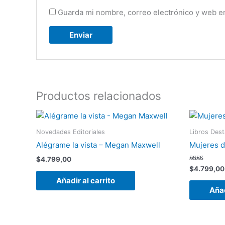
Guarda mi nombre, correo electrónico y web e
Productos relacionados
Novedades Editoriales
Libros Des
Alégrame la vista – Megan Maxwell
Mujeres d
$
4.799,00
Valorado
$
4.799,00
con
Añadir al carrito
2.00
de 5
Añad