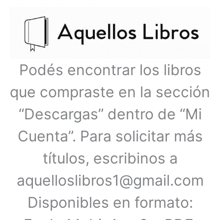
Ir
Menú
al
contenido
principal
Podés encontrar los libros
que compraste en la sección
“Descargas” dentro de “Mi
Cuenta”. Para solicitar más
títulos, escribinos a
aquelloslibros1@gmail.com
Disponibles en formato: