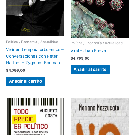
Política / Economía / Actualidad
Política / Economía / Actualidad
Vivir en tiempos turbulentos –
Viral – Juan Fueyo
Conversaciones con Peter
$
4.799,00
Haffner – Zygmunt Bauman
Añadir al carrito
$
4.799,00
Añadir al carrito