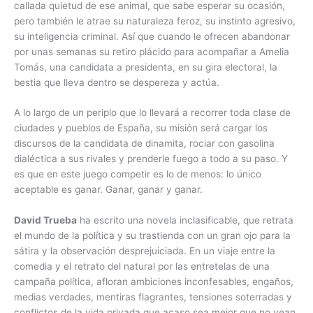
callada quietud de ese animal, que sabe esperar su ocasión,
pero también le atrae su naturaleza feroz, su instinto agresivo,
su inteligencia criminal. Así que cuando le ofrecen abandonar
por unas semanas su retiro plácido para acompañar a Amelia
Tomás, una candidata a presidenta, en su gira electoral, la
bestia que lleva dentro se despereza y actúa.
A lo largo de un periplo que lo llevará a recorrer toda clase de
ciudades y pueblos de España, su misión será cargar los
discursos de la candidata de dinamita, rociar con gasolina
dialéctica a sus rivales y prenderle fuego a todo a su paso. Y
es que en este juego competir es lo de menos: lo único
aceptable es ganar. Ganar, ganar y ganar.
David Trueba
ha escrito una novela inclasificable, que retrata
el mundo de la política y su trastienda con un gran ojo para la
sátira y la observación desprejuiciada. En un viaje entre la
comedia y el retrato del natural por las entretelas de una
campaña política, afloran ambiciones inconfesables, engaños,
medias verdades, mentiras flagrantes, tensiones soterradas y
conflictos de la vida privada que acaso sea mejor que no vean