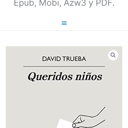
Epub, Mobi, Azw3 y PDF.
Queridos
niños
-
David
Trueba
cantidad