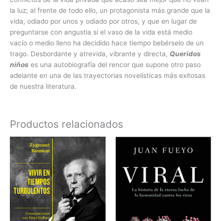
la luz; al frente de todo ello, un protagonista más grande que la
vida, odiado por unos y odiado por otros, y que en lugar de
preguntarse con angustia si el vaso de la vida está medio
vacío o medio lleno ha decidido hace tiempo bebérselo de un
trago. Desbordante y atrevida, vibrante y directa,
Queridos
niños
es una autobiografía del rencor que supone otro paso
adelante en una de las trayectorias novelísticas más exitosas
de nuestra literatura.
Productos relacionados