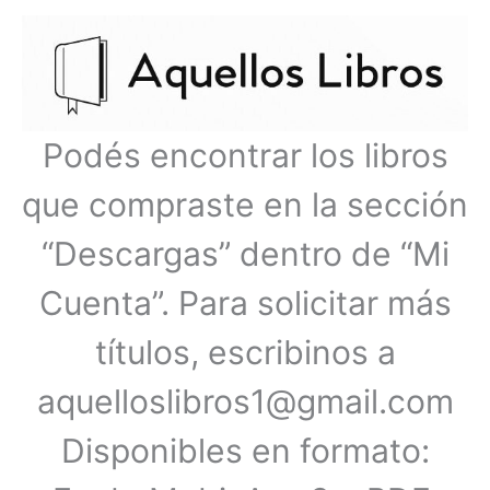
Ir
Menú
al
contenido
principal
Podés encontrar los libros
que compraste en la sección
“Descargas” dentro de “Mi
Cuenta”. Para solicitar más
títulos, escribinos a
aquelloslibros1@gmail.com
Disponibles en formato: