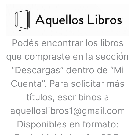
Ir
Menú
al
contenido
principal
Podés encontrar los libros
que compraste en la sección
“Descargas” dentro de “Mi
Cuenta”. Para solicitar más
títulos, escribinos a
aquelloslibros1@gmail.com
Disponibles en formato: