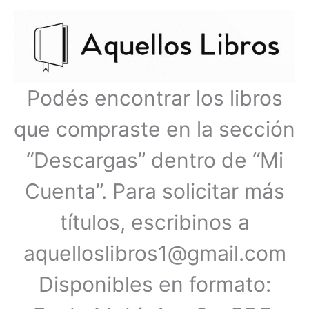
Ir
Menú
al
contenido
principal
Podés encontrar los libros
que compraste en la sección
“Descargas” dentro de “Mi
Cuenta”. Para solicitar más
títulos, escribinos a
aquelloslibros1@gmail.com
Disponibles en formato: