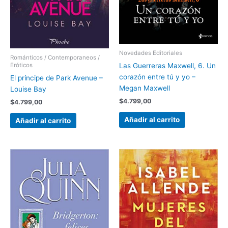
Novedades Editoriales
Románticos / Contemporaneos /
Eróticos
Las Guerreras Maxwell, 6. Un
corazón entre tú y yo –
El príncipe de Park Avenue –
Megan Maxwell
Louise Bay
$
4.799,00
$
4.799,00
Añadir al carrito
Añadir al carrito