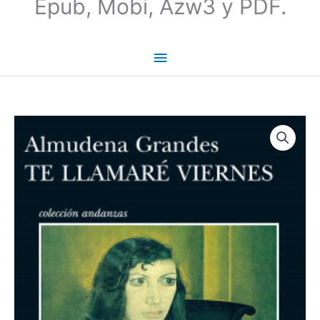
Epub, Mobi, Azw3 y PDF.
Te
llamaré
Viernes
-
Almudena
Grandes
cantidad