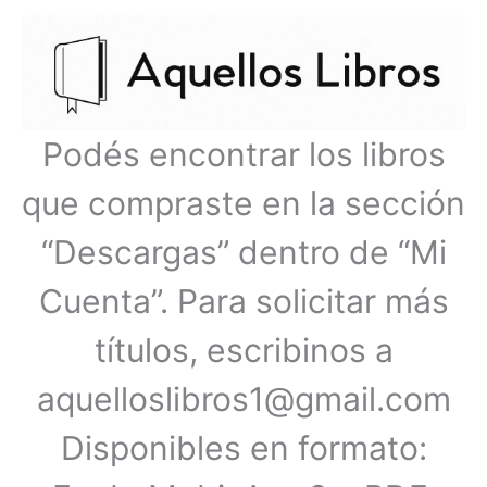
Ir
Menú
al
contenido
principal
Podés encontrar los libros
que compraste en la sección
“Descargas” dentro de “Mi
Cuenta”. Para solicitar más
títulos, escribinos a
aquelloslibros1@gmail.com
Disponibles en formato: