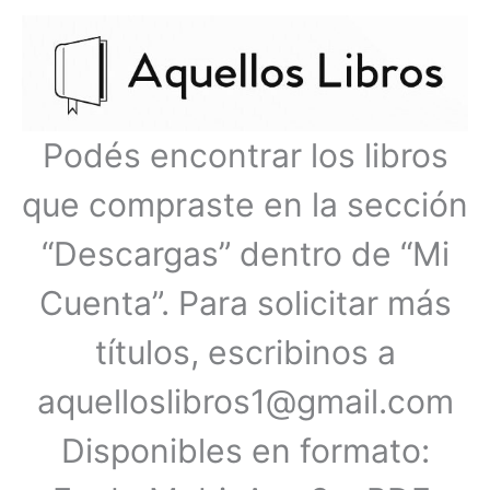
Ir
Menú
al
contenido
principal
Podés encontrar los libros
que compraste en la sección
“Descargas” dentro de “Mi
Cuenta”. Para solicitar más
títulos, escribinos a
aquelloslibros1@gmail.com
Disponibles en formato: