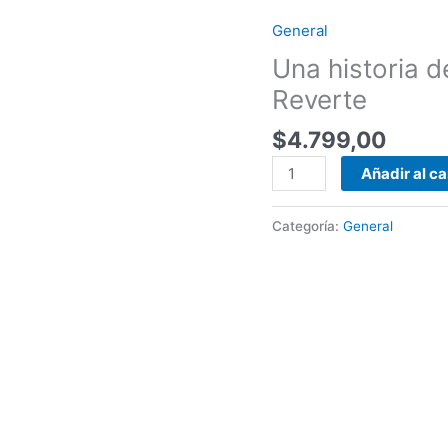
General
Una
historia
Una historia 
de
Reverte
España
-
$
4.799,00
Arturo
Añadir al ca
Pérez-
Reverte
cantidad
Categoría:
General