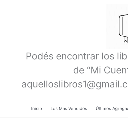
Ir
al
contenido
Podés encontrar los li
de “Mi Cuent
aquelloslibros1@gmail.
Inicio
Los Mas Vendidos
Últimos Agrega