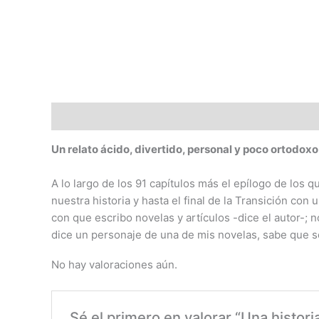
Descripción
Valoraciones (0)
Un relato ácido, divertido, personal y poco ortodoxo
A lo largo de los 91 capítulos más el epílogo de los 
nuestra historia y hasta el final de la Transición co
con que escribo novelas y artículos -dice el autor-; 
dice un personaje de una de mis novelas, sabe que
No hay valoraciones aún.
Sé el primero en valorar “Una histor