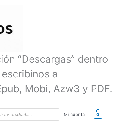
ción “Descargas” dentro
 escribinos a
Epub, Mobi, Azw3 y PDF.
Mi cuenta
0