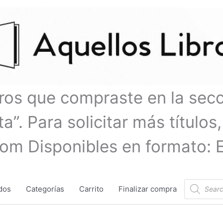
bros que compraste en la sec
a”. Para solicitar más títulos,
com Disponibles en formato: 
Búsqueda
dos
Categorías
Carrito
Finalizar compra
de
productos