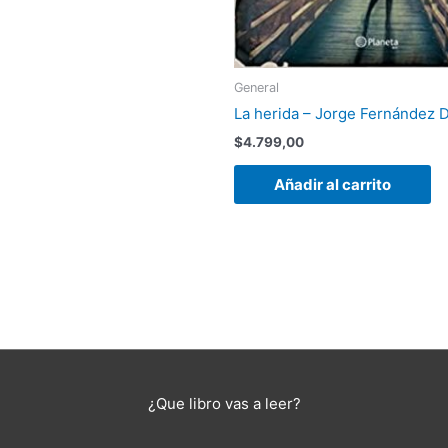
General
La herida – Jorge Fernández D
$
4.799,00
Añadir al carrito
¿Que libro vas a leer?