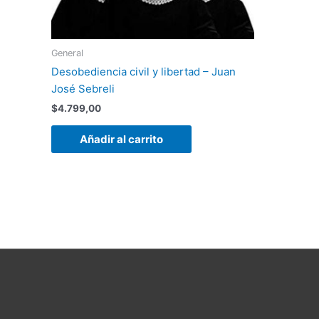
General
Desobediencia civil y libertad – Juan
José Sebreli
$
4.799,00
Añadir al carrito