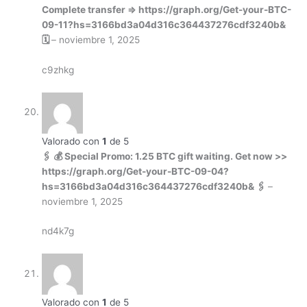
Complete transfer => https://graph.org/Get-your-BTC-
09-11?hs=3166bd3a04d316c364437276cdf3240b&
🗓
–
noviembre 1, 2025
c9zhkg
Valorado con
1
de 5
🖇 💰 Special Promo: 1.25 BTC gift waiting. Get now >>
https://graph.org/Get-your-BTC-09-04?
hs=3166bd3a04d316c364437276cdf3240b& 🖇
–
noviembre 1, 2025
nd4k7g
Valorado con
1
de 5