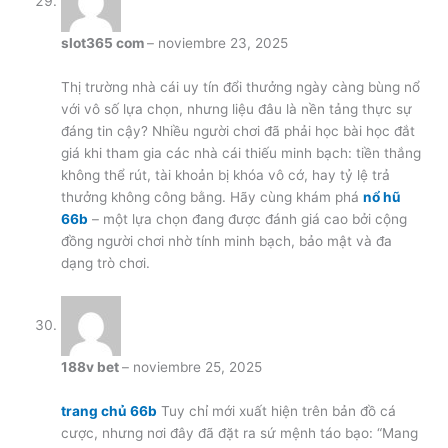
slot365 com
–
noviembre 23, 2025
Thị trường nhà cái uy tín đổi thưởng ngày càng bùng nổ
với vô số lựa chọn, nhưng liệu đâu là nền tảng thực sự
đáng tin cậy? Nhiều người chơi đã phải học bài học đắt
giá khi tham gia các nhà cái thiếu minh bạch: tiền thắng
không thể rút, tài khoản bị khóa vô cớ, hay tỷ lệ trả
thưởng không công bằng. Hãy cùng khám phá
nổ hũ
66b
– một lựa chọn đang được đánh giá cao bởi cộng
đồng người chơi nhờ tính minh bạch, bảo mật và đa
dạng trò chơi.
188v bet
–
noviembre 25, 2025
trang chủ 66b
Tuy chỉ mới xuất hiện trên bản đồ cá
cược, nhưng nơi đây đã đặt ra sứ mệnh táo bạo: “Mang