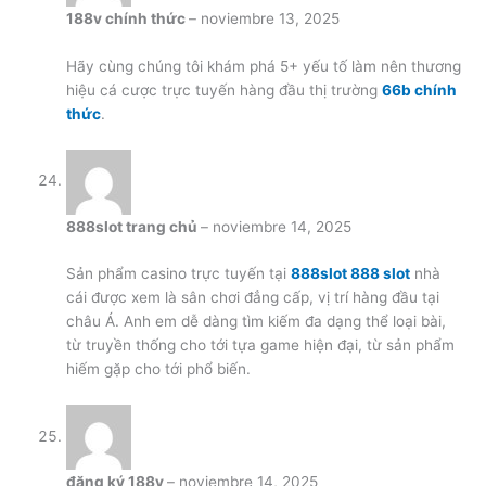
188v chính thức
–
noviembre 13, 2025
Hãy cùng chúng tôi khám phá 5+ yếu tố làm nên thương
hiệu cá cược trực tuyến hàng đầu thị trường
66b chính
thức
.
888slot trang chủ
–
noviembre 14, 2025
Sản phẩm casino trực tuyến tại
888slot 888 slot
nhà
cái được xem là sân chơi đẳng cấp, vị trí hàng đầu tại
châu Á. Anh em dễ dàng tìm kiếm đa dạng thể loại bài,
từ truyền thống cho tới tựa game hiện đại, từ sản phẩm
hiếm gặp cho tới phổ biến.
đăng ký 188v
–
noviembre 14, 2025