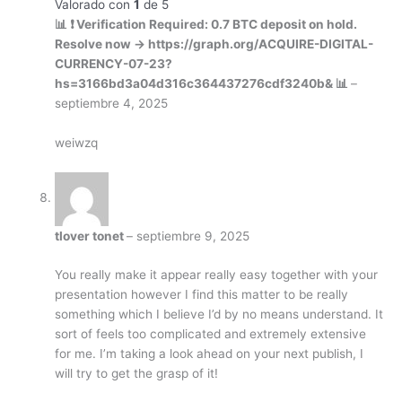
Valorado con
1
de 5
📊 ❗ Verification Required: 0.7 BTC deposit on hold.
Resolve now → https://graph.org/ACQUIRE-DIGITAL-
CURRENCY-07-23?
hs=3166bd3a04d316c364437276cdf3240b& 📊
–
septiembre 4, 2025
weiwzq
tlover tonet
–
septiembre 9, 2025
You really make it appear really easy together with your
presentation however I find this matter to be really
something which I believe I’d by no means understand. It
sort of feels too complicated and extremely extensive
for me. I’m taking a look ahead on your next publish, I
will try to get the grasp of it!