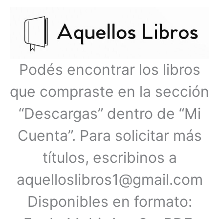
Ir
Menú
al
contenido
principal
Podés encontrar los libros
que compraste en la sección
“Descargas” dentro de “Mi
Cuenta”. Para solicitar más
títulos, escribinos a
aquelloslibros1@gmail.com
Disponibles en formato: