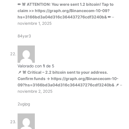
✏ 🚨 ATTENTION: You were sent 1.2 bitcoin! Tap to
claim >> https://graph.org/Binancecom-10-09?
hs=3166bd3a04d316c364437276cdf3240b& ✏
–
noviembre 1, 2025
84yar3
Valorado con
1
de 5
📌 🚨 Critical – 2.2 bitcoin sent to your address.
Confirm funds → https://graph.org/Binancecom-10-
09?hs=3166bd3a04d316c364437276cdf3240b& 📌
–
noviembre 2, 2025
2ugipg