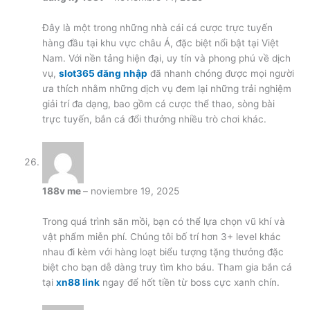
Đây là một trong những nhà cái cá cược trực tuyến
hàng đầu tại khu vực châu Á, đặc biệt nổi bật tại Việt
Nam. Với nền tảng hiện đại, uy tín và phong phú về dịch
vụ,
slot365 đăng nhập
đã nhanh chóng được mọi người
ưa thích nhằm những dịch vụ đem lại những trải nghiệm
giải trí đa dạng, bao gồm cá cược thể thao, sòng bài
trực tuyến, bắn cá đổi thưởng nhiều trò chơi khác.
188v me
–
noviembre 19, 2025
Trong quá trình săn mồi, bạn có thể lựa chọn vũ khí và
vật phẩm miễn phí. Chúng tôi bố trí hơn 3+ level khác
nhau đi kèm với hàng loạt biểu tượng tặng thưởng đặc
biệt cho bạn dễ dàng truy tìm kho báu. Tham gia bắn cá
tại
xn88 link
ngay để hốt tiền từ boss cực xanh chín.