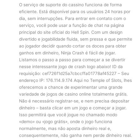
O serviço de suporte do cassino funciona de forma
eficiente. Está disponível para os usuários 24 horas por
dia, sem interrupções. Para entrar em contato com o
serviço, você pode usar a função de chat na página
principal do site oficial do Hell Spin. Com um design
divertido e jogabilidade fluida, sem pressa e que permite
ao jogador decidir quando cortar os doces para obter
ganhos em dinheiro, Ninja Crash é fácil de jogar.
Listamos o passo a passo para começar a se divertir
nesse interessante jogo de crash logo abaixo! ID da
requisição: cef726f1d25a7cbccffa01778af45227 – Seu
endereço IP: 176.114.9.174 Aqui no Temple of Slots, lhes
oferecemos a chance de experimentar uma grande
variedade de jogos de casino online totalmente grátis.
Não é necessário registrar-se, e nem precisa depositar
dinheiro – basta clicar em um jogo e começar a jogar.
Isso permitirá que você jogue no chamado modo
«demo» ou «jogo grátis», onde o jogo funciona
normalmente, mas não aposta dinheiro real e,
consequentemente, não ganha nem perde dinheiro real.