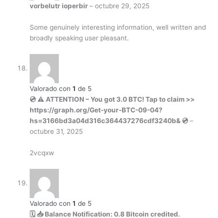
vorbelutr ioperbir
–
octubre 29, 2025
Some genuinely interesting information, well written and
broadly speaking user pleasant.
Valorado con
1
de 5
💿 ⚠️ ATTENTION – You got 3.0 BTC! Tap to claim >>
https://graph.org/Get-your-BTC-09-04?
hs=3166bd3a04d316c364437276cdf3240b& 💿
–
octubre 31, 2025
2vcqxw
Valorado con
1
de 5
🗓 📥 Balance Notification: 0.8 Bitcoin credited.