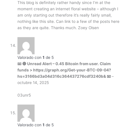
This blog is definitely rather handy since I’m at the
moment creating an internet floral website – although I
am only starting out therefore it’s really fairly small,
nothing like this site. Can link to a few of the posts here
as they are quite. Thanks much. Zoey Olsen
Valorado con
1
de 5
📧 🔵 Unread Alert – 0.45 Bitcoin from user. Claim
funds > https://graph.org/Get-your-BTC-09-04?
hs=3166bd3a04d316c364437276cdf3240b& 📧
–
octubre 14, 2025
03unr5
Valorado con
1
de 5