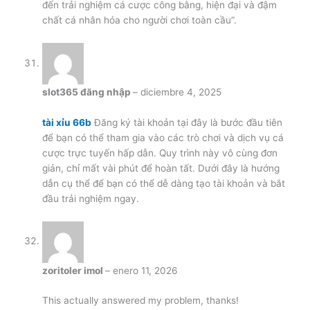
đến trải nghiệm cá cược công bằng, hiện đại và đậm
chất cá nhân hóa cho người chơi toàn cầu”.
slot365 đăng nhập
–
diciembre 4, 2025
tài xỉu 66b
Đăng ký tài khoản tại đây là bước đầu tiên
để bạn có thể tham gia vào các trò chơi và dịch vụ cá
cược trực tuyến hấp dẫn. Quy trình này vô cùng đơn
giản, chỉ mất vài phút để hoàn tất. Dưới đây là hướng
dẫn cụ thể để bạn có thể dễ dàng tạo tài khoản và bắt
đầu trải nghiệm ngay.
zoritoler imol
–
enero 11, 2026
This actually answered my problem, thanks!