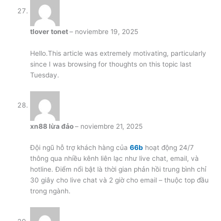
tlover tonet
–
noviembre 19, 2025
Hello.This article was extremely motivating, particularly
since I was browsing for thoughts on this topic last
Tuesday.
xn88 lừa đảo
–
noviembre 21, 2025
Đội ngũ hỗ trợ khách hàng của
66b
hoạt động 24/7
thông qua nhiều kênh liên lạc như live chat, email, và
hotline. Điểm nổi bật là thời gian phản hồi trung bình chỉ
30 giây cho live chat và 2 giờ cho email – thuộc top đầu
trong ngành.