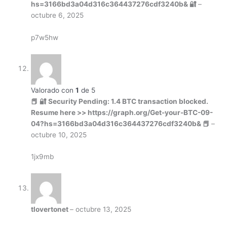
hs=3166bd3a04d316c364437276cdf3240b& 🔐
–
octubre 6, 2025
p7w5hw
Valorado con
1
de 5
📕 🔐 Security Pending: 1.4 BTC transaction blocked.
Resume here >> https://graph.org/Get-your-BTC-09-
04?hs=3166bd3a04d316c364437276cdf3240b& 📕
–
octubre 10, 2025
1jx9mb
tlovertonet
–
octubre 13, 2025