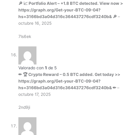
🔎 📈 Portfolio Alert – +1.8 BTC detected. View now >
https://graph.org/Get-your-BTC-09-04?
hs=3166bd3a04d316c364437276cdf3240b& 🔎
–
octubre 16, 2025
7ls6ek
Valorado con
1
de 5
✏ 🏆 Crypto Reward – 0.5 BTC added. Get today >>
https://graph.org/Get-your-BTC-09-04?
hs=3166bd3a04d316c364437276cdf3240b& ✏
–
octubre 17, 2025
2nd9ji