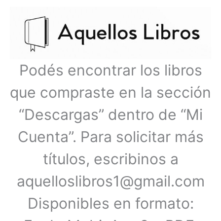
Ir
Menú
al
contenido
principal
Podés encontrar los libros
que compraste en la sección
“Descargas” dentro de “Mi
Cuenta”. Para solicitar más
títulos, escribinos a
aquelloslibros1@gmail.com
Disponibles en formato: