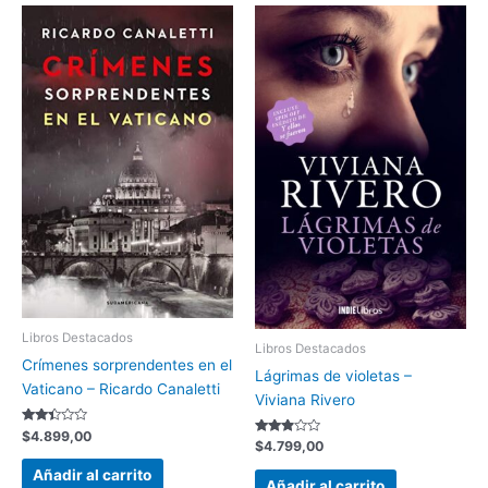
Libros Destacados
Libros Destacados
Crímenes sorprendentes en el
Lágrimas de violetas –
Vaticano – Ricardo Canaletti
Viviana Rivero
Valorado
$
4.899,00
Valorado
$
4.799,00
con
con
2.33
2.73
de 5
Añadir al carrito
de 5
Añadir al carrito