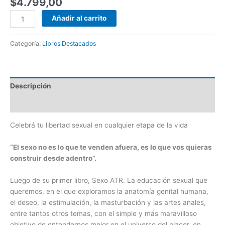
$
4.799,00
con
3.25
de
5 en
Añadir al carrito
base a
valoraciones
de
clientes
Categoría:
Libros Destacados
Descripción
Valoraciones (6)
Celebrá tu libertad sexual en cualquier etapa de la vida
“El sexo no es lo que te venden afuera, es lo que vos quieras
construir desde adentro”.
Luego de su primer libro, Sexo ATR. La educación sexual que
queremos, en el que exploramos la anatomía genital humana,
el deseo, la estimulación, la masturbación y las artes anales,
entre tantos otros temas, con el simple y más maravilloso
objetivo de entendernos mejor en el universo del placer, en