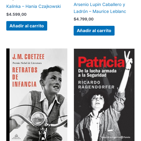
Arsenio Lupin Caballero y
Kalinka – Hania Czajkowski
Ladrón – Maurice Leblanc
$
4.599,00
$
4.799,00
Añadir al carrito
Añadir al carrito