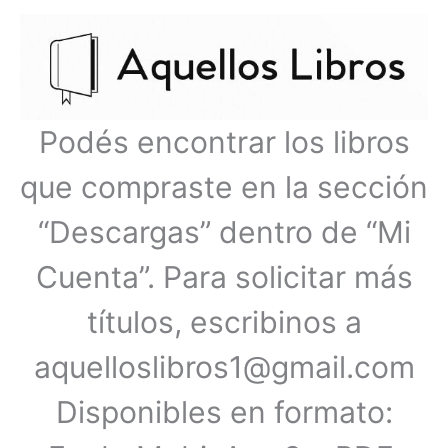
Ir
Menú
al
contenido
principal
Podés encontrar los libros
que compraste en la sección
“Descargas” dentro de “Mi
Cuenta”. Para solicitar más
títulos, escribinos a
aquelloslibros1@gmail.com
Disponibles en formato: