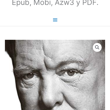
Epub, Mobi, Azw3 y PDF.
Churchill:
La
biografía
-
Andrew
Roberts
cantidad