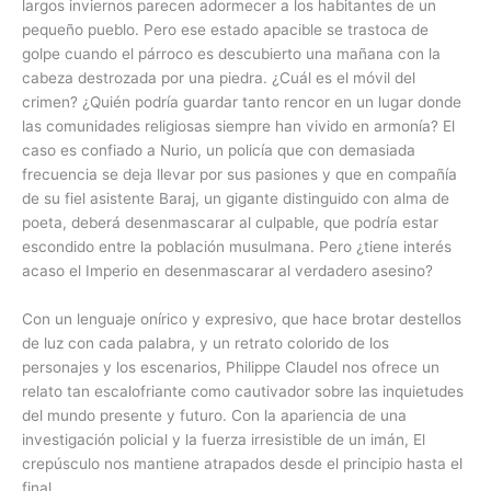
largos inviernos parecen adormecer a los habitantes de un
pequeño pueblo. Pero ese estado apacible se trastoca de
golpe cuando el párroco es descubierto una mañana con la
cabeza destrozada por una piedra. ¿Cuál es el móvil del
crimen? ¿Quién podría guardar tanto rencor en un lugar donde
las comunidades religiosas siempre han vivido en armonía? El
caso es confiado a Nurio, un policía que con demasiada
frecuencia se deja llevar por sus pasiones y que en compañía
de su fiel asistente Baraj, un gigante distinguido con alma de
poeta, deberá desenmascarar al culpable, que podría estar
escondido entre la población musulmana. Pero ¿tiene interés
acaso el Imperio en desenmascarar al verdadero asesino?
Con un lenguaje onírico y expresivo, que hace brotar destellos
de luz con cada palabra, y un retrato colorido de los
personajes y los escenarios, Philippe Claudel nos ofrece un
relato tan escalofriante como cautivador sobre las inquietudes
del mundo presente y futuro. Con la apariencia de una
investigación policial y la fuerza irresistible de un imán, El
crepúsculo nos mantiene atrapados desde el principio hasta el
final.