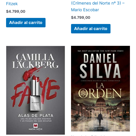
(Crímenes del Norte nº 3) –
Fitzek
Mario Escobar
$
4.799,00
$
4.799,00
Añadir al carrito
Añadir al carrito