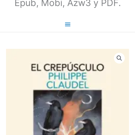
Epub, Mobi, Azw3 y PDF.
El
crepúsculo
|
Philippe
Claudel
cantidad