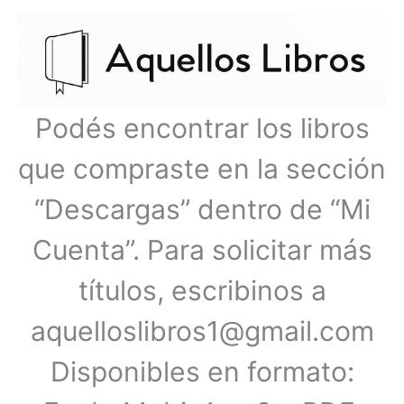
Ir
Menú
al
contenido
principal
Podés encontrar los libros
que compraste en la sección
“Descargas” dentro de “Mi
Cuenta”. Para solicitar más
títulos, escribinos a
aquelloslibros1@gmail.com
Disponibles en formato: