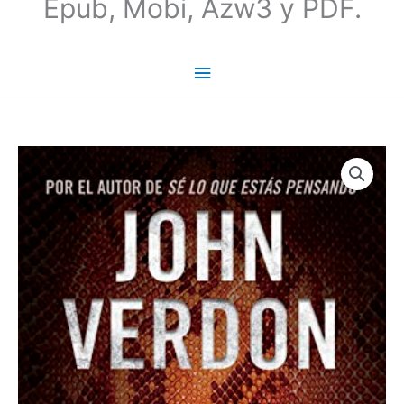
Epub, Mobi, Azw3 y PDF.
El
favor
(Dave
Gurney
8)
|
John
Verdon
cantidad