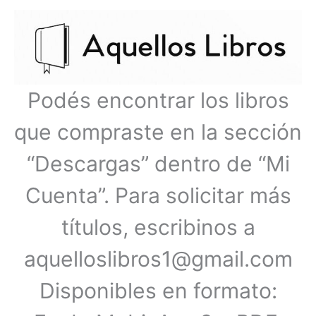
Ir
Menú
al
contenido
principal
Podés encontrar los libros
que compraste en la sección
“Descargas” dentro de “Mi
Cuenta”. Para solicitar más
títulos, escribinos a
aquelloslibros1@gmail.com
Disponibles en formato: