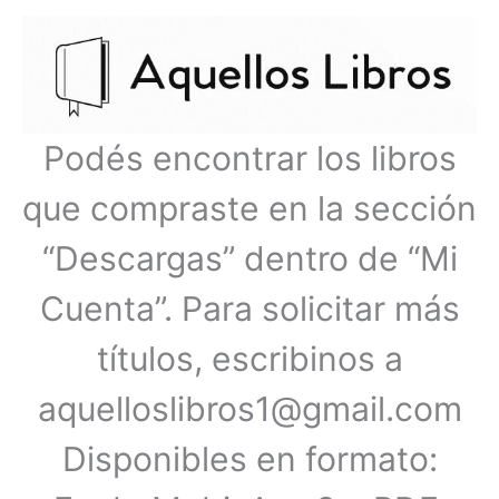
Ir
Menú
al
contenido
principal
Podés encontrar los libros
que compraste en la sección
“Descargas” dentro de “Mi
Cuenta”. Para solicitar más
títulos, escribinos a
aquelloslibros1@gmail.com
Disponibles en formato: