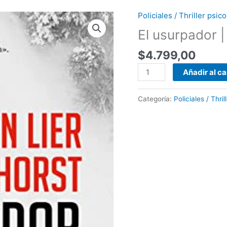
Policiales / Thriller psi
El
usurpador
El usurpador |
|
$
4.799,00
Jorn
Lier
Añadir al ca
Horst
cantidad
Categoría:
Policiales / Thri