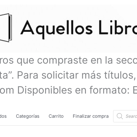
bros que compraste en la sec
a”. Para solicitar más títulos,
com Disponibles en formato: 
Búsqueda
dos
Categorías
Carrito
Finalizar compra
de
productos