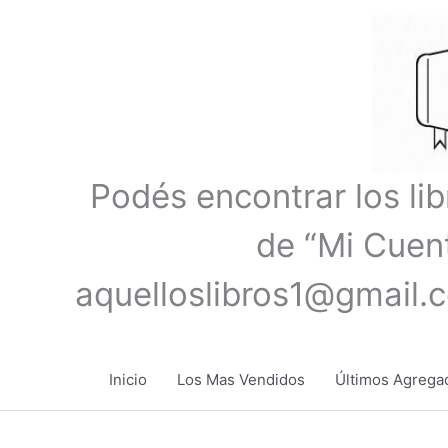
Ir
al
contenido
Podés encontrar los li
de “Mi Cuent
aquelloslibros1@gmail.
Inicio
Los Mas Vendidos
Últimos Agrega