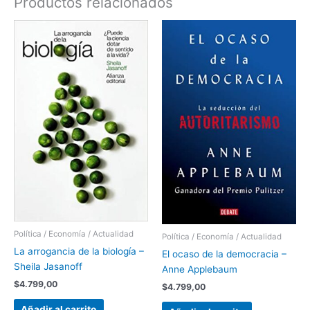
Productos relacionados
Política / Economía / Actualidad
Política / Economía / Actualidad
La arrogancia de la biología –
El ocaso de la democracia –
Sheila Jasanoff
Anne Applebaum
$
4.799,00
$
4.799,00
Añadir al carrito