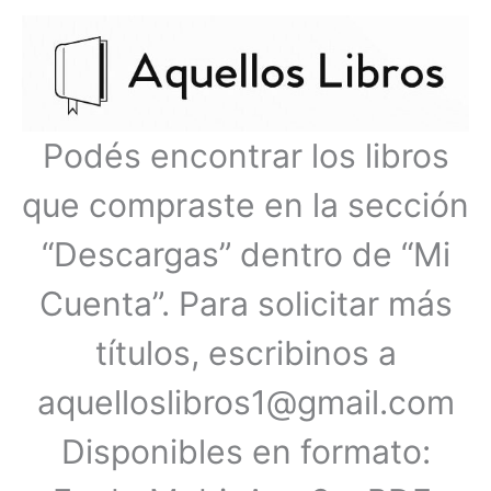
Ir
Menú
al
contenido
principal
Podés encontrar los libros
que compraste en la sección
“Descargas” dentro de “Mi
Cuenta”. Para solicitar más
títulos, escribinos a
aquelloslibros1@gmail.com
Disponibles en formato: