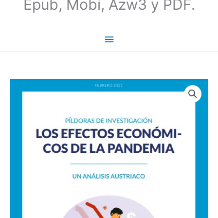
Epub, Mobi, Azw3 y PDF.
Los
efectos
económicos
de
la
pandemia
-
Jesús
Huerta
de
Soto
cantidad