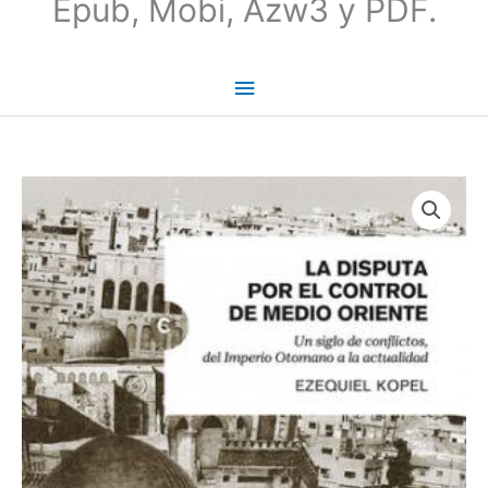
Epub, Mobi, Azw3 y PDF.
La
disputa
por
el
control
de
Medio
Oriente
-
Ezequiel
Kopel
cantidad