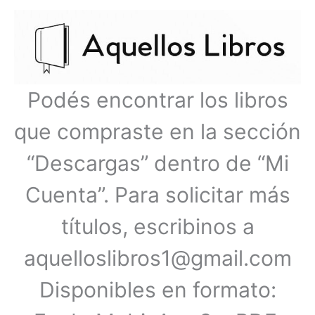
Ir
Menú
al
contenido
principal
Podés encontrar los libros
que compraste en la sección
“Descargas” dentro de “Mi
Cuenta”. Para solicitar más
títulos, escribinos a
aquelloslibros1@gmail.com
Disponibles en formato: