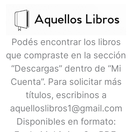
Ir
Menú
al
contenido
principal
Podés encontrar los libros
que compraste en la sección
“Descargas” dentro de “Mi
Cuenta”. Para solicitar más
títulos, escribinos a
aquelloslibros1@gmail.com
Disponibles en formato: