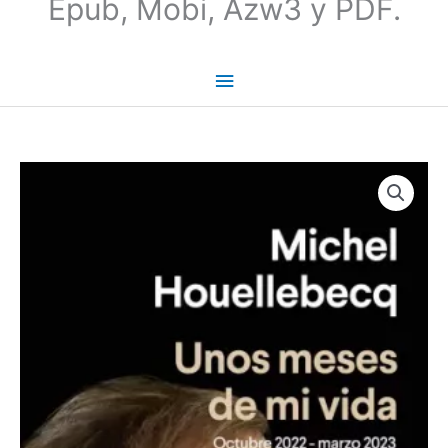
Epub, Mobi, Azw3 y PDF.
Unos
meses
de
mi
vida
-
Michel
Houellebecq
cantidad