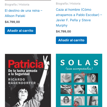
Biografía / Historia
Biografía / Historia
Caza al hombre (Cómo
El destino de una reina –
atrapamos a Pablo Escobar) –
Allison Pataki
Javier F. Peña y Steve
$
4.799,00
Murphy
Añadir al carrito
$
4.799,00
Añadir al carrito